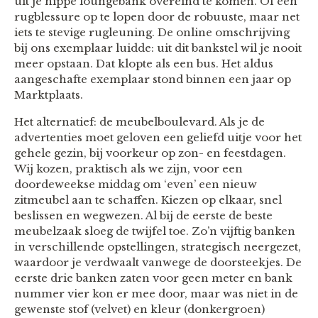
uit je hippe loungebank overeind te komen. Of een
rugblessure op te lopen door de robuuste, maar net
iets te stevige rugleuning. De online omschrijving
bij ons exemplaar luidde: uit dit bankstel wil je nooit
meer opstaan. Dat klopte als een bus. Het aldus
aangeschafte exemplaar stond binnen een jaar op
Marktplaats.
Het alternatief: de meubelboulevard. Als je de
advertenties moet geloven een geliefd uitje voor het
gehele gezin, bij voorkeur op zon- en feestdagen.
Wij kozen, praktisch als we zijn, voor een
doordeweekse middag om ‘even’ een nieuw
zitmeubel aan te schaffen. Kiezen op elkaar, snel
beslissen en wegwezen. Al bij de eerste de beste
meubelzaak sloeg de twijfel toe. Zo’n vijftig banken
in verschillende opstellingen, strategisch neergezet,
waardoor je verdwaalt vanwege de doorsteekjes. De
eerste drie banken zaten voor geen meter en bank
nummer vier kon er mee door, maar was niet in de
gewenste stof (velvet) en kleur (donkergroen)