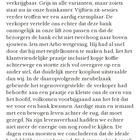
verkrijgbaar. Grijs in alle varianten, maar zoiets
staat nu in onze huiskamer. Vijftien zit-sessies
verder troffen we een aardig exemplaar. De
verkoper vertelde ons echter dat deze bank
onmogelijk in onze lift zou passen en dat de
bezorgers de bank echt niet tweehoog naar boven
sjouwen. Iets met Arbo wetgeving. Hij had al snel
door dat hij met twijfelkonten te maken had, liet het
klantvriendelijke praatje inclusief kopje koffie
achterwege en stortte zich vol overgave op een
ander stel, dat duidelijk meer kooplust uitstraalde
dan wij. In de daaropvolgende meubelzaak
gebeurde het tegenovergestelde: de verkoper had
behoefte aan een praatje en kletste ons de oren van
het hoofd, volkomen voorbijgaand aan het feit dat
we voor een bank kwamen. Aardige man en iemand
met een bewogen leven achter de rug, dat moet
gezegd. Na zijn levensverhaal hadden we echter
niet meer de energie om nog rond te kijken. De
dagen erna moesten we concluderen dat de ideale