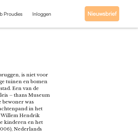
Nieuwsbrief
b Proudies
Inloggen
ruggen, is niet voor
ige tuinen en bomen
stad. Een van de
aleis – thans Museum
te bewoner was
achtenpand in het
n Willem Hendrik
e kinderen en het
2006), Nederlands