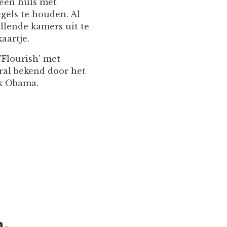
 een huis met
gels te houden. Al
illende kamers uit te
aartje.
'Flourish' met
ral bekend door het
ck Obama.
n.