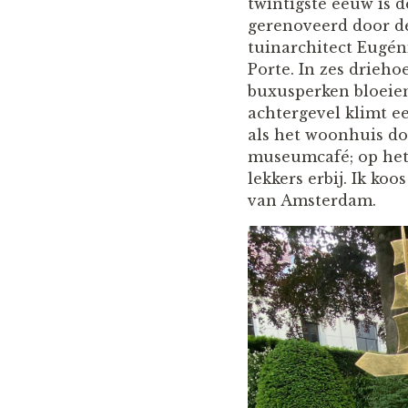
twintigste eeuw is d
gerenoveerd door 
tuinarchitect Eugén
Porte. In zes drieho
buxusperken bloeien
achtergevel klimt ee
als het woonhuis do
museumcafé; op het t
lekkers erbij. Ik ko
van Amsterdam.