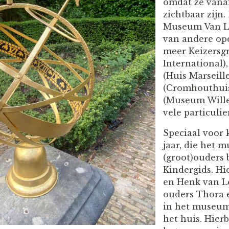
omdat ze vanaf
zichtbaar zijn. 
Museum Van L
van andere op
meer Keizersg
International)
(Huis Marseill
(Cromhouthuis
(Museum Wille
vele particulie
Speciaal voor 
jaar, die het
(groot)ouders 
Kindergids. H
en Henk van L
ouders Thora 
in het museum
het huis. Hier