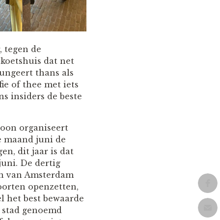
, tegen de
 koetshuis dat net
ungeert thans als
ie of thee met iets
ns insiders de beste
oon organiseert
de maand juni de
n, dit jaar is dat
 juni. De dertig
en van Amsterdam
oorten openzetten,
l het best bewaarde
 stad genoemd