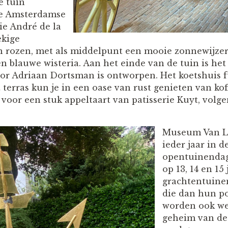
e tuin
de Amsterdamse
ie André de la
ekige
 rozen, met als middelpunt een mooie zonnewijzer
n blauwe wisteria. Aan het einde van de tuin is het
or Adriaan Dortsman is ontworpen. Het koetshuis f
erras kun je in een oase van rust genieten van koff
os voor een stuk appeltaart van patisserie Kuyt, volge
Museum Van L
ieder jaar in 
opentuinendage
op 13, 14 en 15
grachtentuin
die dan hun p
worden ook we
geheim van de