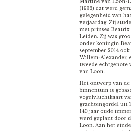
Martine van Loon-
(1936) dat werd gem
gelegenheid van haa
verjaardag. Zij stud
met prinses Beatrix
Leiden. Zij was gro
onder koningin Beat
september 2014 ook
Willem-Alexander, e
tweede echtgenote 
van Loon.
Het ontwerp van de
binnentuin is gebas
vogelvluchtkaart va
grachtengordel uit 
140 jaar oude imme
werd geplant door d
Loon. Aan het einde