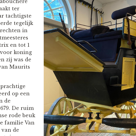
Labouchere
aakt ter
r tachtigste
eerde tegelijk
 rechten in
otmeesteres
rix en tot 1
 voor koning
n zij was de
van Maurits
 prachtige
eerd op een
n de
1679. De ruim
nse rode beuk
e familie Van
 van de