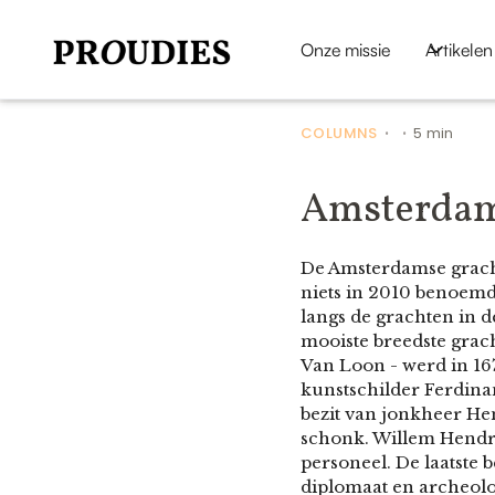
Onze missie
Artikelen
COLUMNS
5 min
•
•
Amsterdam
De Amsterdamse grachte
niets in 2010 benoem
langs de grachten in 
mooiste breedste grac
Van Loon - werd in 16
kunstschilder Ferdina
bezit van jonkheer He
schonk. Willem Hendr
personeel. De laatste
diplomaat en archeoloo