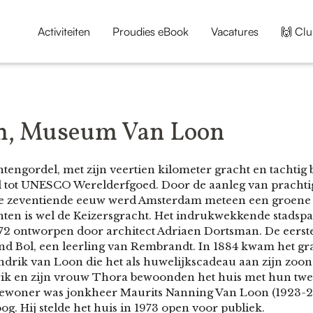
Activiteiten
Proudies eBook
Vacatures
🙌 Clu
, Museum Van Loon
ngordel, met zijn veertien kilometer gracht en tachtig b
d tot UNESCO Werelderfgoed. Door de aanleg van pracht
de zeventiende eeuw werd Amsterdam meteen een groene 
hten is wel de Keizersgracht. Het indrukwekkende stadsp
72 ontworpen door architect Adriaen Dortsman. De eers
nd Bol, een leerling van Rembrandt. In 1884 kwam het gr
ndrik van Loon die het als huwelijkscadeau aan zijn zoo
ik en zijn vrouw Thora bewoonden het huis met hun twe
 bewoner was jonkheer Maurits Nanning Van Loon (1923-
g. Hij stelde het huis in 1973 open voor publiek.