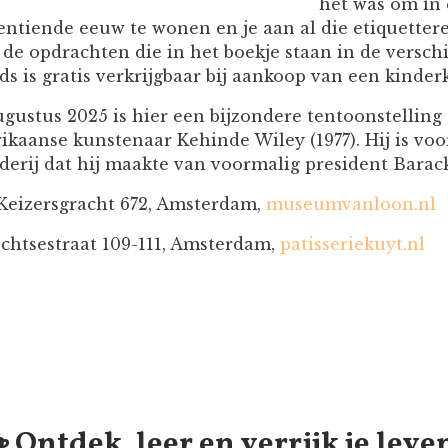
het was om in
entiende eeuw te wonen en je aan al die etiquettere
de opdrachten die in het boekje staan in de versch
s is gratis verkrijgbaar bij aankoop van een kinderk
gustus 2025 is hier een bijzondere tentoonstelling 
kaanse kunstenaar Kehinde Wiley (1977). Hij is voo
ilderij dat hij maakte van voormalig president Bara
eizersgracht 672, Amsterdam,
museumvanloon.nl
echtsestraat 109-111, Amsterdam,
patisseriekuyt.nl
️ Ontdek, leer en verrijk je leve