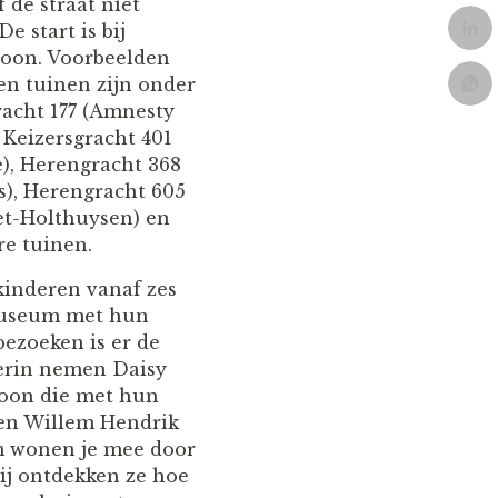
 de straat niet
De start is bij
oon. Voorbeelden
en tuinen zijn onder
racht 177 (Amnesty
, Keizersgracht 401
e), Herengracht 368
), Herengracht 605
t-Holthuysen) en
re tuinen.
kinderen vanaf zes
 museum met hun
bezoeken is er de
ierin nemen Daisy
oon die met hun
en Willem Hendrik
 wonen je mee door
bij ontdekken ze hoe