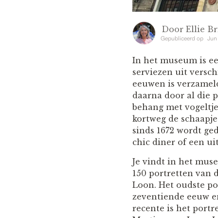
Door
Ellie Br
Gepubliceerd op
Jun
In het museum is een
serviezen uit versc
eeuwen is verzameld
daarna door al die 
behang met vogeltj
kortweg de schaapje
sinds 1672 wordt ge
chic diner of een ui
Je vindt in het mus
150 portretten van 
Loon. Het oudste por
zeventiende eeuw e
recente is het portr