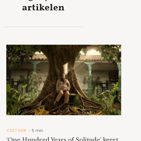
artikelen
CULTUUR
5 min
•
‘One Hundred Years of Solitude’ keert