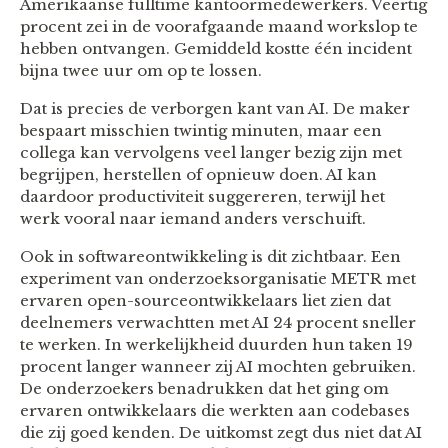
Amerikaanse fulltime kantoormedewerkers. Veertig
procent zei in de voorafgaande maand workslop te
hebben ontvangen. Gemiddeld kostte één incident
bijna twee uur om op te lossen.
Dat is precies de verborgen kant van AI. De maker
bespaart misschien twintig minuten, maar een
collega kan vervolgens veel langer bezig zijn met
begrijpen, herstellen of opnieuw doen. AI kan
daardoor productiviteit suggereren, terwijl het
werk vooral naar iemand anders verschuift.
Ook in softwareontwikkeling is dit zichtbaar. Een
experiment van onderzoeksorganisatie METR met
ervaren open-sourceontwikkelaars liet zien dat
deelnemers verwachtten met AI 24 procent sneller
te werken. In werkelijkheid duurden hun taken 19
procent langer wanneer zij AI mochten gebruiken.
De onderzoekers benadrukken dat het ging om
ervaren ontwikkelaars die werkten aan codebases
die zij goed kenden. De uitkomst zegt dus niet dat AI