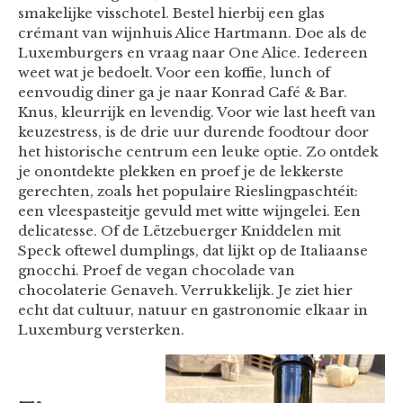
smakelijke visschotel. Bestel hierbij een glas
crémant van wijnhuis Alice Hartmann. Doe als de
Luxemburgers en vraag naar One Alice. Iedereen
weet wat je bedoelt. Voor een koffie, lunch of
eenvoudig diner ga je naar Konrad Café & Bar.
Knus, kleurrijk en levendig. Voor wie last heeft van
keuzestress, is de drie uur durende foodtour door
het historische centrum een leuke optie. Zo ontdek
je onontdekte plekken en proef je de lekkerste
gerechten, zoals het populaire Rieslingpaschtéit:
een vleespasteitje gevuld met witte wijngelei. Een
delicatesse. Of de Lëtzebuerger Kniddelen mit
Speck oftewel dumplings, dat lijkt op de Italiaanse
gnocchi. Proef de vegan chocolade van
chocolaterie Genaveh. Verrukkelijk. Je ziet hier
echt dat cultuur, natuur en gastronomie elkaar in
Luxemburg versterken.