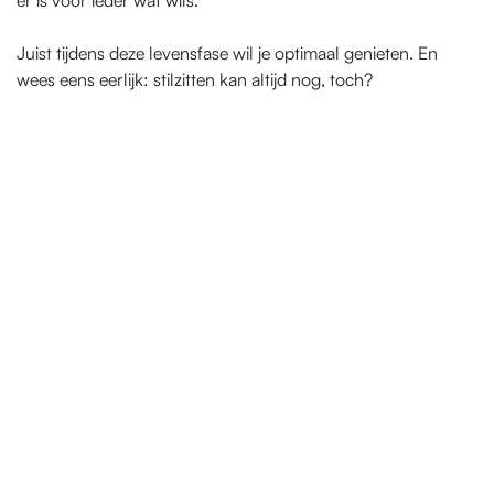
er is voor ieder wat wils.
Juist tijdens deze levensfase wil je optimaal genieten. En
wees eens eerlijk: stilzitten kan altijd nog, toch?
PR
O
UDIES