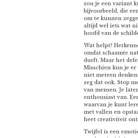
zou je een variant
bijvoorbeeld, die ee
om te kunnen zeggen 
altijd wel iets wat 
hoofd van de schild
Wat helpt? Herkennen
omdat schaamte natu
durft. Maar het dele
Misschien kun je er
niet meteen denken a
zeg dat ook. Stop m
van mensen. Je late
enthousiast van. Een
waarvan je kunt ler
met vallen en opstaa
heet creativiteit on
Twijfel is een emoti