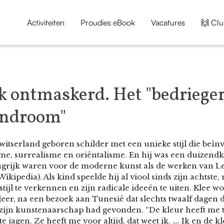
Activiteiten
Proudies eBook
Vacatures
🙌 Clu
k ontmaskerd. Het "bedrieger
yndroom"
witserland geboren schilder met een unieke stijl die beïn
me, surrealisme en oriëntalisme. En hij was een duizendk
ngrijk waren voor de moderne kunst als de werken van L
ikipedia). Als kind speelde hij al viool sinds zijn achtst
stijl te verkennen en zijn radicale ideeën te uiten. Klee 
eer, na een bezoek aan Tunesië dat slechts twaalf dagen d
 zijn kunstenaarschap had gevonden. “De kleur heeft me t
 jagen. Ze heeft me voor altijd, dat weet ik. …. Ik en de kl