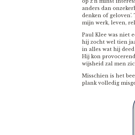
op z’n minst interess
anders dan onzekerh
denken of geloven'. 
mijn werk, leven, rela
Paul Klee was niet 
hij zocht wel tien j
in alles wat hij de
Hij kon provocerend 
wijsheid zal men zic
Misschien is het be
plank volledig misg