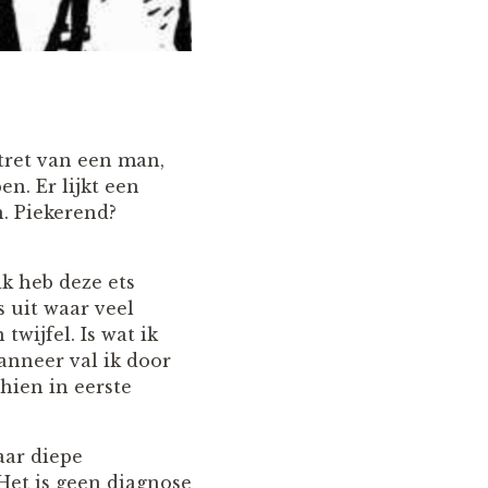
tret van een man,
n. Er lijkt een
. Piekerend?
ik heb deze ets
 uit waar veel
wijfel. Is wat ik
Wanneer val ik door
hien in eerste
aar diepe
 Het is geen diagnose