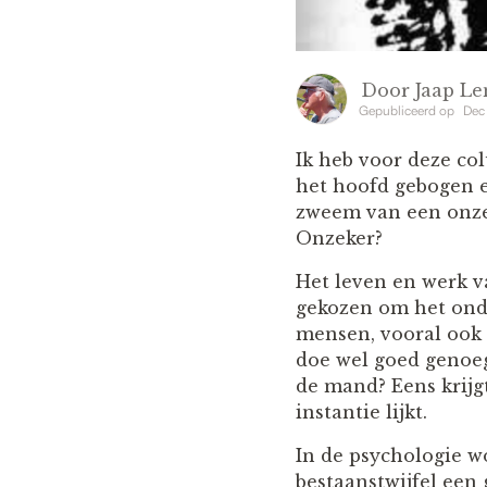
Door
Jaap L
Gepubliceerd op
Dec
Ik heb voor deze co
het hoofd gebogen e
zweem van een onze
Onzeker?
Het leven en werk va
gekozen om het onder
mensen, vooral ook k
doe wel goed genoeg?
de mand? Eens krijgt
instantie lijk
In de psychologie 
bestaanstwijfel een 