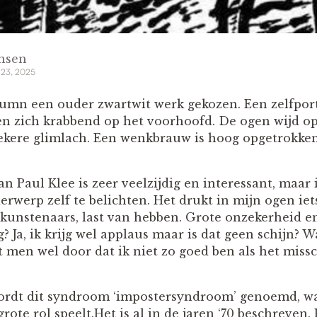
ensen
 23, 2025
lumn een ouder zwartwit werk gekozen. Een zelfpor
n zich krabbend op het voorhoofd. De ogen wijd ope
kere glimlach. Een wenkbrauw is hoog opgetrokken
n Paul Klee is zeer veelzijdig en interessant, maar 
werp zelf te belichten. Het drukt in mijn ogen iets
unstenaars, last van hebben. Grote onzekerheid en t
 Ja, ik krijg wel applaus maar is dat geen schijn? 
 men wel door dat ik niet zo goed ben als het missc
t.
wordt dit syndroom ‘impostersyndroom’ genoemd, w
grote rol speelt.Het is al in de jaren ‘70 beschreven.