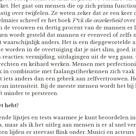
ket. Het gaat om mensen die op zich prima functio
stig over twijfelen. Ze weten zeker dat ze een kee
delmaier schreef er het boek
F*ck die onzekerheid
over 
n de vrouwen en dertig procent van de mannen er la
en wordt gesteld dat mannen er evenveel of zelfs 
t waarschijnlijk anders. Het is een diepgewortelde 
e worden in de overtuiging dat je niet slim, goed, in
 reacties: vermijding, uitdagingen uit de weg gaan. 
vechten en keihard werken. Mensen met perfectioni
 in combinatie met faalangst)herkennen zich vaak 
t iets anders dan een gebrek aan zelfvertrouwen. He
van intensiteit. Bij de meeste mensen wordt het bi
t minder te presteren.
et hebt?
ende lijstjes en tests waarmee je kunt beoordelen i
s, maar als ik het uitleg aan mensen is er al snel 
en lijden er steevast flink onder. Musici en acteur