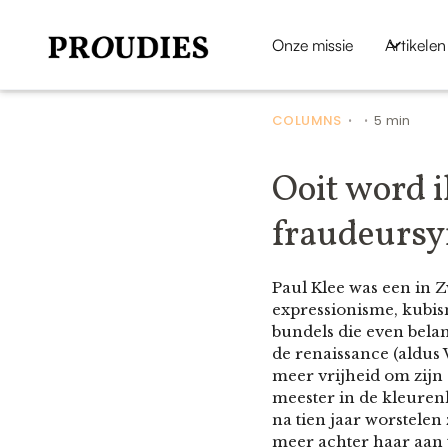
Onze missie
Artikelen
COLUMNS
5 min
•
•
Ooit word i
fraudeurs
Paul Klee was een in Z
expressionisme, kubis
bundels die even bela
de renaissance (aldus W
meer vrijheid om zijn 
meester in de kleurenl
na tien jaar worstelen
meer achter haar aan te