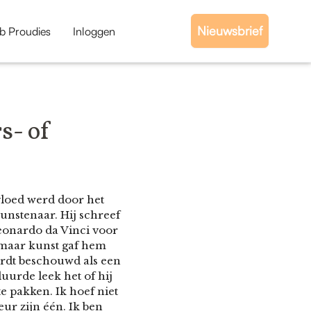
Nieuwsbrief
b Proudies
Inloggen
s- of
vloed werd door het
unstenaar. Hij schreef
eonardo da Vinci voor
e, maar kunst gaf hem
wordt beschouwd als een
uurde leek het of hij
e pakken. Ik hoef niet
eur zijn één. Ik ben