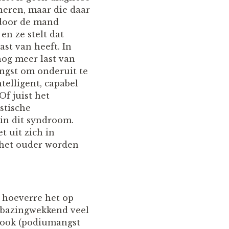
neren, maar die daar
r door de mand
en ze stelt dat
st van heeft. In
nog meer last van
angst om onderuit te
telligent, capabel
Of juist het
stische
in dit syndroom.
t uit zich in
j het ouder worden
n hoeverre het op
verbazingwekkend veel
s ook (podiumangst