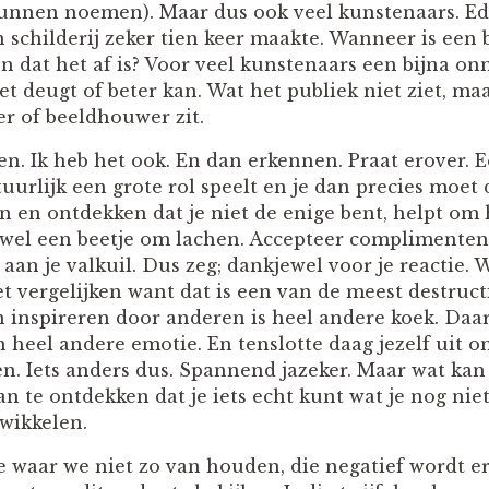
 kunnen noemen). Maar dus ook veel kunstenaars. 
n schilderij zeker tien keer maakte. Wanneer is een
dat het af is? Voor veel kunstenaars een bijna onm
niet deugt of beter kan. Wat het publiek niet ziet, ma
er of beeldhouwer zit.
. Ik heb het ook. En dan erkennen. Praat erover. Ee
urlijk een grote rol speelt en je dan precies moet 
n en ontdekken dat je niet de enige bent, helpt om h
 wel een beetje om lachen. Accepteer complimenten
an je valkuil. Dus zeg; dankjewel voor je reactie. W
et vergelijken want dat is een van de meest destruc
n inspireren door anderen is heel andere koek. Daar
 heel andere emotie. En tenslotte daag jezelf uit o
en. Iets anders dus. Spannend jazeker. Maar wat kan
n te ontdekken dat je iets echt kunt wat je nog nie
twikkelen.
e waar we niet zo van houden, die negatief wordt er