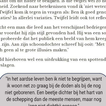
ant om dit nader te bekijken. Is die twijfel wel zo ne
eid. Zoekend naar betekenissen vond ik 'niet wete
Twijfel kom ik tegen in vragen als: Ben ik goed gen
ties? In allerlei variaties. Twijfel leidt ook tot refle
echt een man die leed aan het verschijnsel bedrieg
aar voordat hij zijn stijl gevonden had. Hij was een s
ed probeerde dat het publiek een beeld van hem kre
zijn. Aan zijn schoondochter schreef hij ooit: “Met
h geen al te grote illusies maken.”
eld hierboven wel een uitdrukking van een spottende
eslagen.