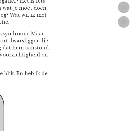
gatief? Het is iets
n wat je moet doen,
oeg? Wat wil ik met
ctie.
erssyndroom. Maar
oort dwarsligger die
eg dat hem aanstond.
 voorzichtigheid en
 blik. En heb ik de