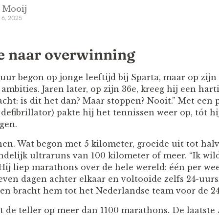
 Mooij
 6, 2025
e naar overwinning
uur begon op jonge leeftijd bij Sparta, maar op zijn
 ambities. Jaren later, op zijn 36e, kreeg hij een ha
acht: is dit het dan? Maar stoppen? Nooit.” Met een
efibrillator) pakte hij het tennissen weer op, tót h
gen.
en. Wat begon met 5 kilometer, groeide uit tot hal
delijk ultraruns van 100 kilometer of meer. “Ik wil
Hij liep marathons over de hele wereld: één per we
 zeven dagen achter elkaar en voltooide zelfs 24-uurs
n bracht hem tot het Nederlandse team voor de 24
t de teller op meer dan 1100 marathons. De laatste 