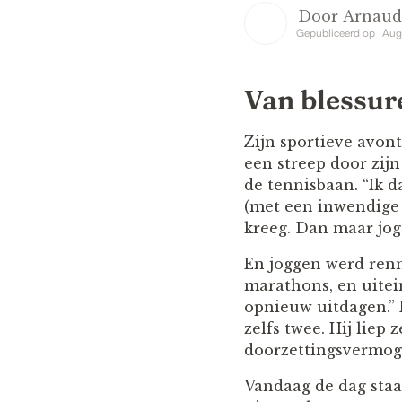
Door
Arnaud
Gepubliceerd op
Aug
Van blessur
Zijn sportieve avont
een streep door zijn
de tennisbaan. “Ik d
(met een inwendige d
kreeg. Dan maar jog
En joggen werd renn
marathons, en uitein
opnieuw uitdagen.” 
zelfs twee. Hij liep
doorzettingsvermoge
Vandaag de dag staa