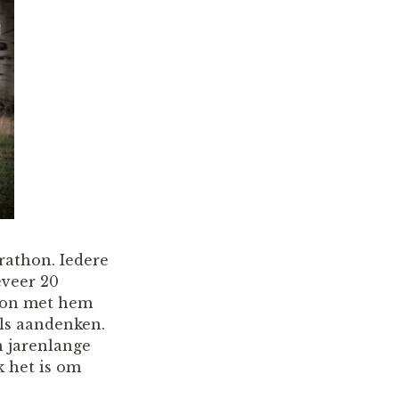
rathon. Iedere
eveer 20
hon met hem
ls aandenken.
n jarenlange
k het is om