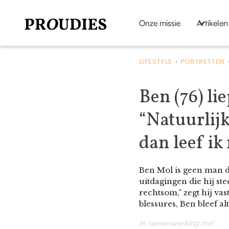
Onze missie
Artikelen
LIFESTYLE
PORTRETTEN
•
Ben (76) l
“Natuurlijk
dan leef ik 
Ben Mol is geen man d
uitdagingen die hij st
rechtsom,” zegt hij va
blessures, Ben bleef alt
In samenwerking met