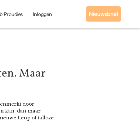
Nieuwsbrief
b Proudies
Inloggen
tten. Maar
ekenmerkt door
som kan, dan maar
 nieuwe heup of talloze