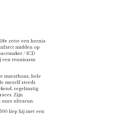
 18e zette een hernia
rtinfarct midden op
 pacemaker / ICD
ij een tennisarm
ve marathons, hele
de mezelf steeds
ekend, regelmatig
races. Zijn
 uurs ultrarun.
500 liep hij met een