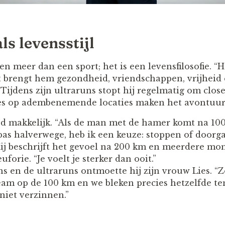
s levensstijl
n meer dan een sport; het is een levensfilosofie. “H
 Het brengt hem gezondheid, vriendschappen, vrijhe
Tijdens zijn ultraruns stopt hij regelmatig om clos
fies op adembenemende locaties maken het avontuur
tijd makkelijk. “Als de man met de hamer komt na 10
pas halverwege, heb ik een keuze: stoppen of doorga
Hij beschrijft het gevoel na 200 km en meerdere m
uforie. “Je voelt je sterker dan ooit.”
 en de ultraruns ontmoette hij zijn vrouw Lies. “Ze
am op de 100 km en we bleken precies hetzelfde te
niet verzinnen.”