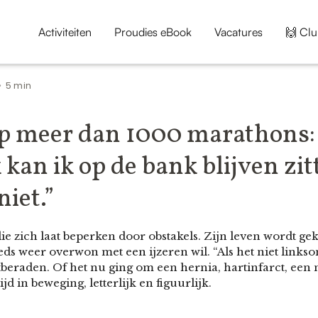
Activiteiten
Proudies eBook
Vacatures
🙌 Clu
5 min
•
iep meer dan 1000 marathons:
 kan ik op de bank blijven zi
niet.”
ie zich laat beperken door obstakels. Zijn leven wordt g
eeds weer overwon met een ijzeren wil. “Als het niet link
stberaden. Of het nu ging om een hernia, hartinfarct, een
ijd in beweging, letterlijk en figuurlijk.