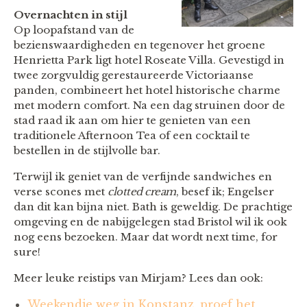
Overnachten in stijl
Op loopafstand van de
bezienswaardigheden en tegenover het groene
Henrietta Park ligt hotel Roseate Villa. Gevestigd in
twee zorgvuldig gerestaureerde Victoriaanse
panden, combineert het hotel historische charme
met modern comfort. Na een dag struinen door de
stad raad ik aan om hier te genieten van een
traditionele Afternoon Tea of een cocktail te
bestellen in de stijlvolle bar.
Terwijl ik geniet van de verfijnde sandwiches en
verse scones met
clotted cream
, besef ik; Engelser
dan dit kan bijna niet. Bath is geweldig. De prachtige
omgeving en de nabijgelegen stad Bristol wil ik ook
nog eens bezoeken. Maar dat wordt next time, for
sure!
Meer leuke reistips van Mirjam? Lees dan ook:
Weekendje weg in Konstanz, proef het