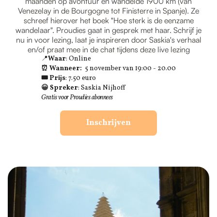
maanden op avontuur en wandelde 1900 km (van
Venezelay in de Bourgogne tot Finisterre in Spanje). Ze
schreef hierover het boek "Hoe sterk is de eenzame
wandelaar". Proudies gaat in gesprek met haar. Schrijf je
nu in voor lezing, laat je inspireren door Saskia's verhaal
en/of praat mee in de chat tijdens deze live lezing
📍
Waar
: Online
⏰ Wanneer:
5 november van 19:00 - 20.00
🎟 Prijs
: 7.50 euro
😀 Spreker
: Saskia Nijhoff
Gratis voor Proudies abonnees
Inschrijven