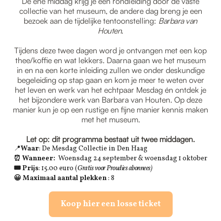
De ene middag krijg je een rondleiding door de vaste
collectie van het museum, de andere dag breng je een
bezoek aan de tijdelijke tentoonstelling:
Barbara van
Houten
.
Tijdens deze twee dagen word je ontvangen met een kop
thee/koffie en wat lekkers. Daarna gaan we het museum
in en na een korte inleiding zullen we onder deskundige
begeleiding op stap gaan en kom je meer te weten over
het leven en werk van het echtpaar Mesdag én ontdek je
het bijzondere werk van Barbara van Houten. Op deze
manier kun je op een rustige en fijne manier kennis maken
met het museum.
Let op: dit programma bestaat uit twee middagen.
📍
Waar
: De Mesdag Collectie in Den Haag
⏰ Wanneer:
Woensdag 24 september & woensdag 1 oktober
🎟 Prijs
: 15.00 euro (
Gratis voor Proudies abonnees)
😀 Maximaal aantal plekken
: 8
Koop hier een losse ticket