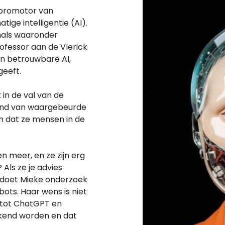
n promotor van
ge intelligentie (AI).
nals waaronder
ofessor aan de Vlerick
en betrouwbare AI,
geeft.
in de val van de
hand van waargebeurde
n dat ze mensen in de
 meer, en ze zijn erg
Als ze je advies
r doet Mieke onderzoek
ots. Haar wens is niet
tot ChatGPT en
kend worden en dat