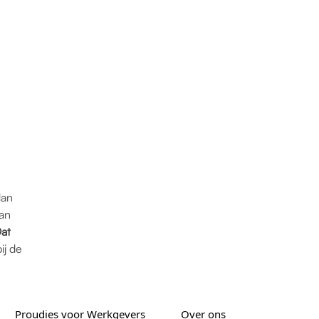
dan
van
at
ij de
Proudies voor Werkgevers
Over ons