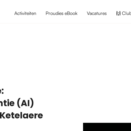
Activiteiten
Proudies eBook
Vacatures
🙌 Clu
:
tie (AI)
 Ketelaere