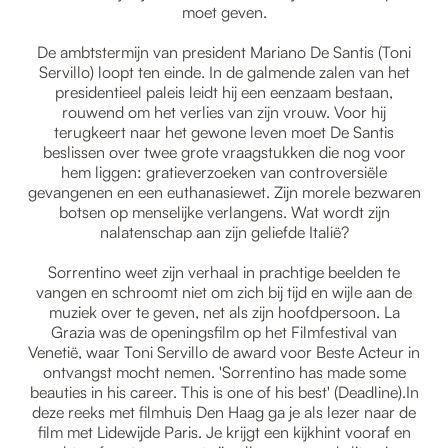
moet geven.
De ambtstermijn van president Mariano De Santis (Toni
Servillo) loopt ten einde. In de galmende zalen van het
presidentieel paleis leidt hij een eenzaam bestaan,
rouwend om het verlies van zijn vrouw. Voor hij
terugkeert naar het gewone leven moet De Santis
beslissen over twee grote vraagstukken die nog voor
hem liggen: gratieverzoeken van controversiële
gevangenen en een euthanasiewet. Zijn morele bezwaren
botsen op menselijke verlangens. Wat wordt zijn
nalatenschap aan zijn geliefde Italië?
Sorrentino weet zijn verhaal in prachtige beelden te
vangen en schroomt niet om zich bij tijd en wijle aan de
muziek over te geven, net als zijn hoofdpersoon. La
Grazia was de openingsfilm op het Filmfestival van
Venetië, waar Toni Servillo de award voor Beste Acteur in
ontvangst mocht nemen. 'Sorrentino has made some
beauties in his career. This is one of his best' (Deadline).In
deze reeks met filmhuis Den Haag ga je als lezer naar de
film met Lidewijde Paris. Je krijgt een kijkhint vooraf en