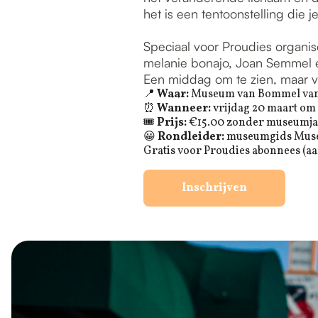
het is een tentoonstelling die je
Speciaal voor Proudies organi
melanie bonajo, Joan Semmel e
Een middag om te zien, maar vo
📍
Waar:
Museum van Bommel van 
⏰
Wanneer:
vrijdag 20 maart om 
🎟
Prijs:
€15.00 zonder museumjaa
😀
Rondleider:
museumgids Mus
Gratis voor Proudies abonnees (a
Inschrijven