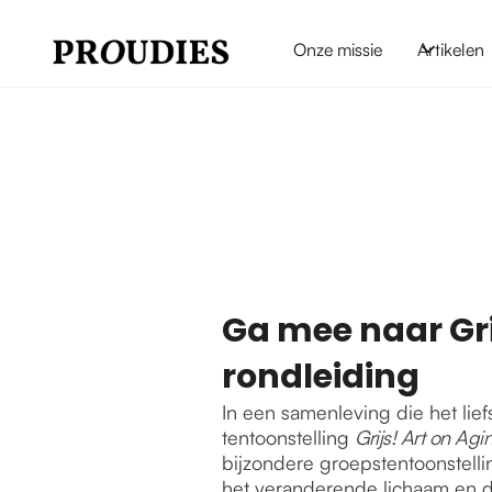
Onze missie
Artikelen
Ga mee naar Gri
rondleiding
In een samenleving die het lief
tentoonstelling
Grijs! Art on Agi
bijzondere groepstentoonstelli
het veranderende lichaam en de r