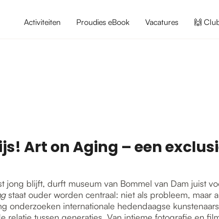
Activiteiten
Proudies eBook
Vacatures
🙌 Clu
js! Art on Aging – een exclus
st jong blijft, durft museum van Bommel van Dam juist voo
ng
staat ouder worden centraal: niet als probleem, maar a
ng onderzoeken internationale hedendaagse kunstenaars h
elatie tussen generaties. Van intieme fotografie en film t