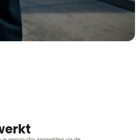
werkt
 je eenvoudig aanmelden via de