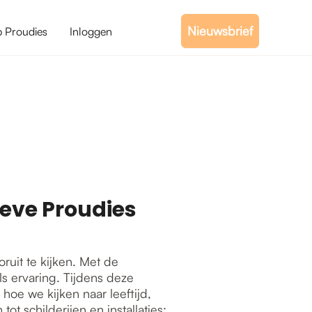
Nieuwsbrief
b Proudies
Inloggen
ieve Proudies
ruit te kijken. Met de
ls ervaring. Tijdens deze
oe we kijken naar leeftijd,
ot schilderijen en installaties: