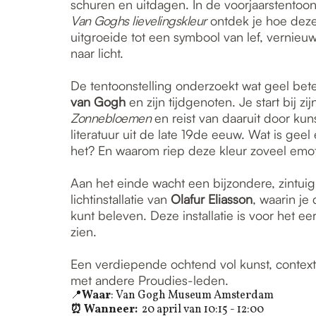
schuren en uitdagen. In de voorjaarstentoon
Van Goghs lievelingskleur
ontdek je hoe deze
uitgroeide tot een symbool van lef, vernieu
naar licht.
De tentoonstelling onderzoekt wat geel be
van Gogh
en zijn tijdgenoten. Je start bij zi
Zonnebloemen
en reist van daaruit door ku
literatuur uit de late 19de eeuw. Wat is geel
het? En waarom riep deze kleur zoveel emo
Aan het einde wacht een bijzondere, zintuigl
lichtinstallatie van
Olafur Eliasson
, waarin je 
kunt beleven. Deze installatie is voor het ee
zien.
Een verdiepende ochtend vol kunst, contex
met andere Proudies-leden.
📍
Waar
: Van Gogh Museum Amsterdam
⏰ Wanneer:
20 april van 10:15 - 12:00