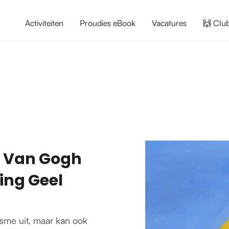
Activiteiten
Proudies eBook
Vacatures
🙌 Clu
g Van Gogh
ing Geel
isme uit, maar kan ook