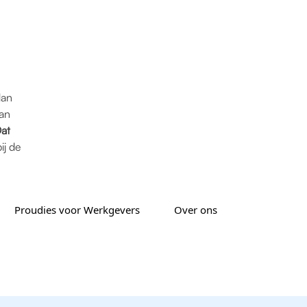
dan
van
at
ij de
Proudies voor Werkgevers
Over ons