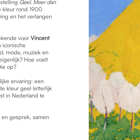
stelling
Geel. Meer dan
 kleur rond 1900
wing en het verlangen
tekende voor
Vincent
jn iconische
nst, mode, muziek en
 eigenlijk? Hoe voelt
tie op?
ijke ervaring: een
de kleur geel letterlijk
rst in Nederland te
t en gesprek, samen