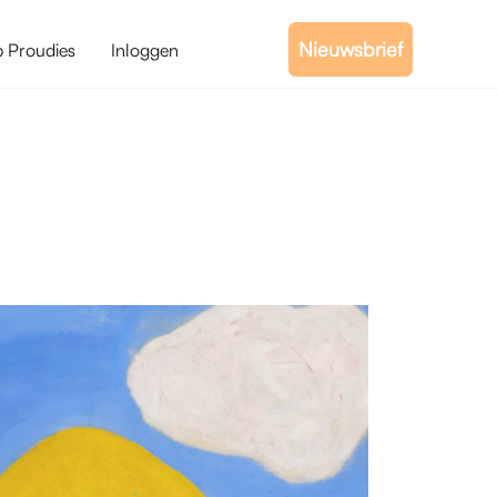
Nieuwsbrief
b Proudies
Inloggen