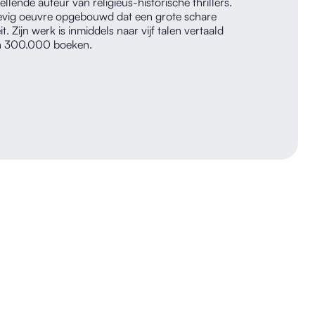
ellende auteur van religieus-historische thrillers.
n stevig oeuvre opgebouwd dat een grote schare
t. Zijn werk is inmiddels naar vijf talen vertaald
an 300.000 boeken.