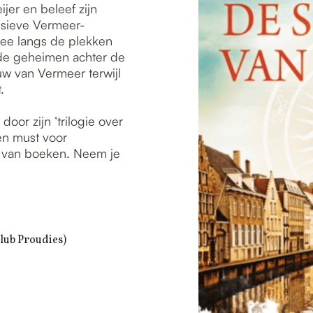
jer en beleef zijn
lusieve Vermeer-
mee langs de plekken
 de geheimen achter de
w van Vermeer terwijl
.
oor zijn ‘trilogie over
en must voor
ld van boeken. Neem je
lub Proudies)