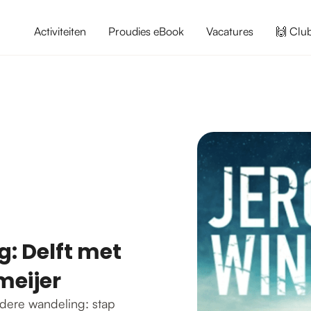
Activiteiten
Proudies eBook
Vacatures
🙌 Clu
: Delft met
meijer
ndere wandeling: stap