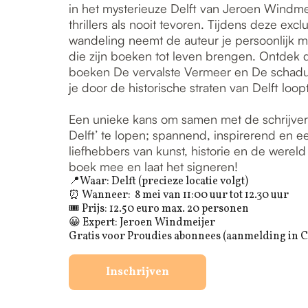
in het mysterieuze Delft van Jeroen Windmei
thrillers als nooit tevoren. Tijdens deze exc
wandeling neemt de auteur je persoonlijk 
die zijn boeken tot leven brengen. Ontdek
boeken De vervalste Vermeer en De schadu
je door de historische straten van Delft loopt
Een unieke kans om samen met de schrijver d
Delft’ te lopen; spannend, inspirerend en e
liefhebbers van kunst, historie en de were
boek mee en laat het signeren!
📍Waar: Delft (precieze locatie volgt)
⏰ Wanneer: 8 mei van 11:00 uur tot 12.30 uur
🎟 Prijs: 12.50 euro max. 20 personen
😀 Expert: Jeroen Windmeijer
Gratis voor Proudies abonnees (aanmelding in C
Inschrijven