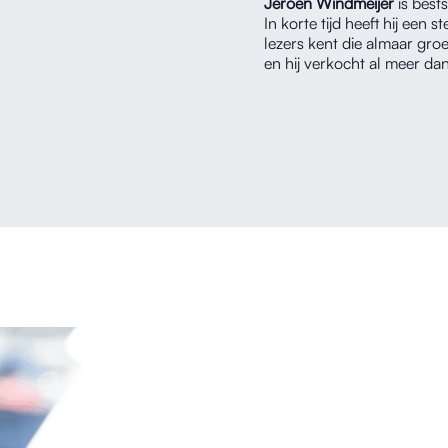
Jeroen Windmeijer
is bests
In korte tijd heeft hij ee
lezers kent die almaar groei
en hij verkocht al meer d