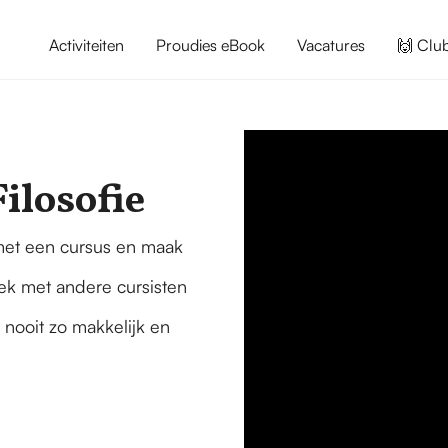
Activiteiten
Proudies eBook
Vacatures
🙌 Clu
ilosofie
 met een cursus en maak
rek met andere cursisten
nooit zo makkelijk en