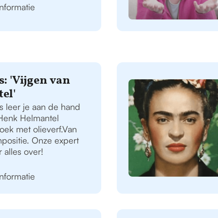
informatie
: 'Vijgen van
el'
s leer je aan de hand
 Henk Helmantel
oek met olieverf.Van
mpositie. Onze expert
r alles over!
informatie