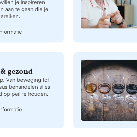
illen je inspireren
 aan te gaan die je
 bereiken.
informatie
it & gezond
ap. Van beweging tot
rsus behandelen alles
 op peil te houden.
informatie