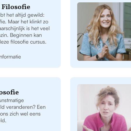
Filosofie
t het altijd gewild:
ie. Maar het klinkt zo
schijnlijk is het veel
nzin. Beginnen kan
eze filosofie cursus.
informatie
osofie
unstmatige
reld veranderen? Een
 ons zich wel eens
ld.