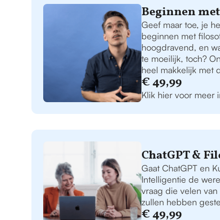
Beginnen met 
Geef maar toe, je heb
beginnen met filosof
hoogdravend, en waar
te moeilijk, toch? O
heel makkelijk met d
€ 49,99
Klik hier voor meer 
ChatGPT & Fil
Gaat ChatGPT en K
Intelligentie de we
vraag die velen van
zullen hebben geste
€ 49,99